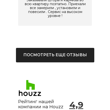
всю квартиру поэтапно. Приехали
все замерили , установили и
повесили . Сервис на высоком
уровне !
ПОСМОТРЕТЬ ЕЩЕ ОТЗЫВЫ
Екатерина
Елена
Рейтинг нашей
4,9
компании на Houzz
Большое спасибо салону "Стильные
Нам понравилось, рекомендую !